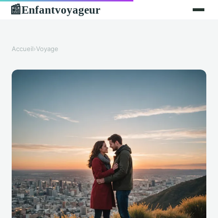
Enfantvoyageur
📰
Accueil
›
Voyage