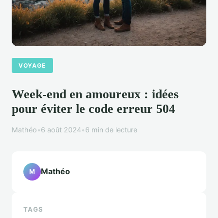
VOYAGE
Week-end en amoureux : idées
pour éviter le code erreur 504
Mathéo
•
6 août 2024
•
6 min de lecture
Mathéo
M
TAGS