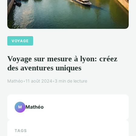
VOYAGE
Voyage sur mesure à lyon: créez
des aventures uniques
Mathéo
•
11 août 2024
•
3 min de lecture
Mathéo
M
TAGS