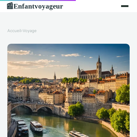
Enfantvoyageur
📰
Accueil
›
Voyage